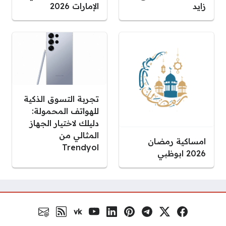
زايد
الإمارات 2026
تجربة التسوق الذكية
للهواتف المحمولة:
دليلك لاختيار الجهاز
المثالي من
امساكية رمضان
Trendyol
2026 ابوظبي
vk
فيسبوك
منصة إكس
تلغرام
بنترست
لينكد إن
يوتيوب
VK.com
رابط RSS
البريد الالكتروني
مواقع التواصل