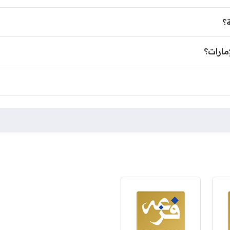
؟
مارات؟