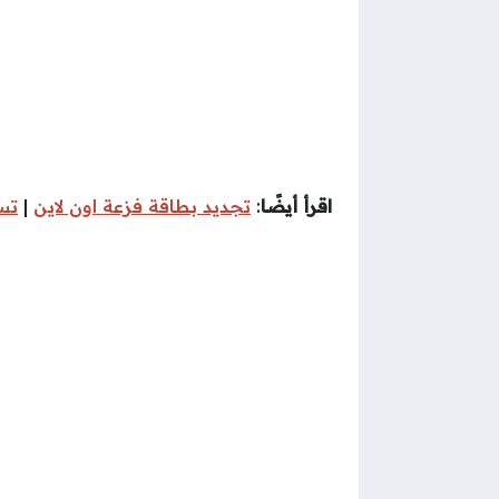
اقرأ أيضًا
:
تجديد بطاقة فزعة اون لاين
|
تس