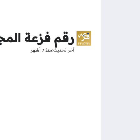
رقم فزعة المج
آخر تحديث
منذ 7 أشهر