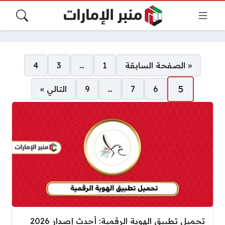
صفحات:
« الصفحة السابقة
1
…
3
4
5
6
7
…
9
التالي »
تحميل تطبيق الهوية الرقمية: أحدث إصدار 2026