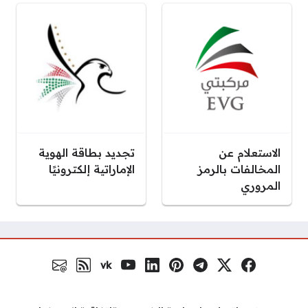
الاستعلام عن
تجديد بطاقة الهوية
المخالفات بالرمز
الإماراتية إلكترونيًا
المروري
vk
فيسبوك
منصة إكس
تلغرام
بنترست
لينكد إن
يوتيوب
VK.com
رابط RSS
البريد الالكتروني
مواقع التواصل